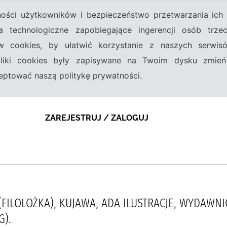
tności użytkowników i bezpieczeństwo przetwarzania ic
a technologiczne zapobiegające ingerencji osób trz
w cookies, by ułatwić korzystanie z naszych serwi
 pliki cookies były zapisywane na Twoim dysku zmień
kceptować naszą politykę prywatności.
ZAREJESTRUJ / ZALOGUJ
(FILOLOŻKA), KUJAWA, ADA ILUSTRACJE, WYDAWN
G).