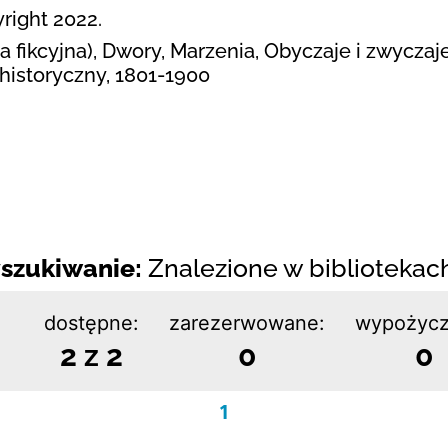
right 2022.
 fikcyjna), Dwory, Marzenia, Obyczaje i zwyczaje
historyczny, 1801-1900
szukiwanie:
Znalezione w bibliotekach:
dostępne:
zarezerwowane:
wypożycz
2 z 2
0
0
1