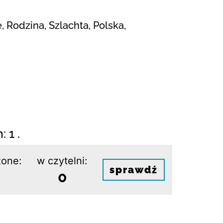
, Rodzina, Szlachta, Polska,
 1 .
one:
w czytelni:
sprawdź
0