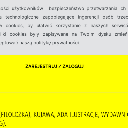
tności użytkowników i bezpieczeństwo przetwarzania ic
a technologiczne zapobiegające ingerencji osób trz
w cookies, by ułatwić korzystanie z naszych serwi
 pliki cookies były zapisywane na Twoim dysku zmień
kceptować naszą politykę prywatności.
ZAREJESTRUJ / ZALOGUJ
(FILOLOŻKA), KUJAWA, ADA ILUSTRACJE, WYDAWN
G).