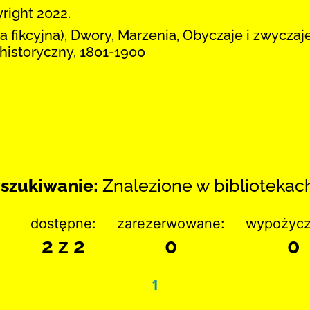
right 2022.
 fikcyjna), Dwory, Marzenia, Obyczaje i zwyczaje
historyczny, 1801-1900
szukiwanie:
Znalezione w bibliotekach:
dostępne:
zarezerwowane:
wypożycz
2 z 2
0
0
1