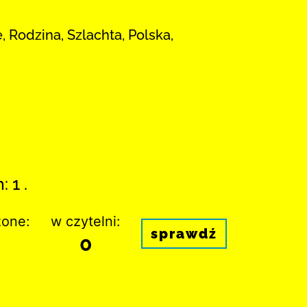
, Rodzina, Szlachta, Polska,
 1 .
one:
w czytelni:
sprawdź
0