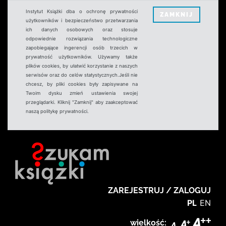
Instytut Książki dba o ochronę prywatności
ZAMKNIJ
użytkowników i bezpieczeństwo przetwarzania
ich danych osobowych oraz stosuje
odpowiednie rozwiązania technologiczne
zapobiegające ingerencji osób trzecich w
prywatność użytkowników. Używamy także
plików cookies, by ułatwić korzystanie z naszych
serwisów oraz do celów statystycznych.Jeśli nie
chcesz, by pliki cookies były zapisywane na
Twoim dysku zmień ustawienia swojej
przeglądarki. Kliknij "Zamknij" aby zaakceptować
naszą politykę prywatności.
ZAREJESTRUJ / ZALOGUJ
PL
EN
wielkość: