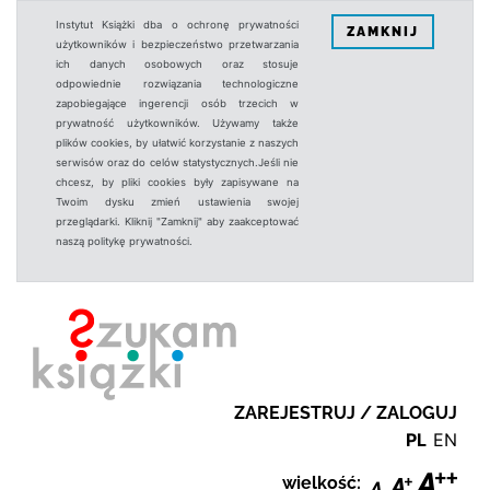
Instytut Książki dba o ochronę prywatności
ZAMKNIJ
użytkowników i bezpieczeństwo przetwarzania
ich danych osobowych oraz stosuje
odpowiednie rozwiązania technologiczne
zapobiegające ingerencji osób trzecich w
prywatność użytkowników. Używamy także
plików cookies, by ułatwić korzystanie z naszych
serwisów oraz do celów statystycznych.Jeśli nie
chcesz, by pliki cookies były zapisywane na
Twoim dysku zmień ustawienia swojej
przeglądarki. Kliknij "Zamknij" aby zaakceptować
naszą politykę prywatności.
ZAREJESTRUJ / ZALOGUJ
PL
EN
wielkość: