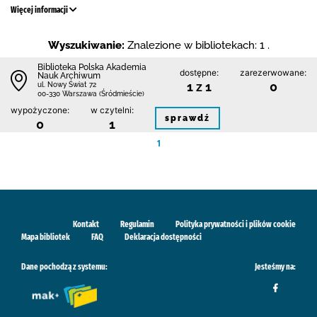
Więcej informacji
Wyszukiwanie:
Znalezione w bibliotekach: 1 .
Biblioteka Polska Akademia
dostępne:
zarezerwowane:
Nauk Archiwum
1 z 1
0
ul. Nowy Świat 72
00-330 Warszawa (Śródmieście)
wypożyczone:
w czytelni:
sprawdź
0
1
1
Kontakt
Regulamin
Polityka prywatności i plików cookie
Mapa bibliotek
FAQ
Deklaracja dostępności
Dane pochodzą z systemu:
Jesteśmy na: