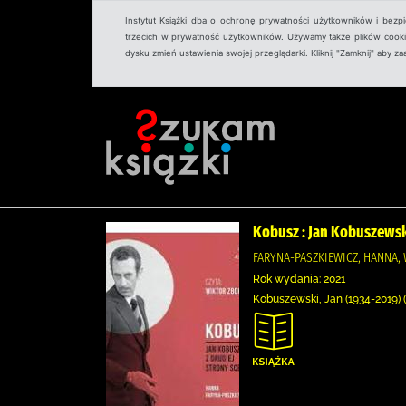
Instytut Książki dba o ochronę prywatności użytkowników i bezp
trzecich w prywatność użytkowników. Używamy także plików cookies
dysku zmień ustawienia swojej przeglądarki. Kliknij "Zamknij" aby z
Kobusz : Jan Kobuszewski
FARYNA-PASZKIEWICZ, HANNA
Rok wydania: 2021
Kobuszewski, Jan (1934-2019) (1