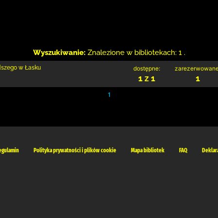
Wyszukiwanie:
Znalezione w bibliotekach: 1 .
odszego w Łasku
dostępne:
zarezerwowane
1 z 1
1
1
egulamin
Polityka prywatności i plików cookie
Mapa bibliotek
FAQ
Deklar