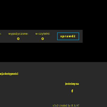
:
wypożyczone:
w czytelni:
sprawdź
0
0
acja dostępności
Jesteśmy na:
v.1.4.0 created by IK & H7