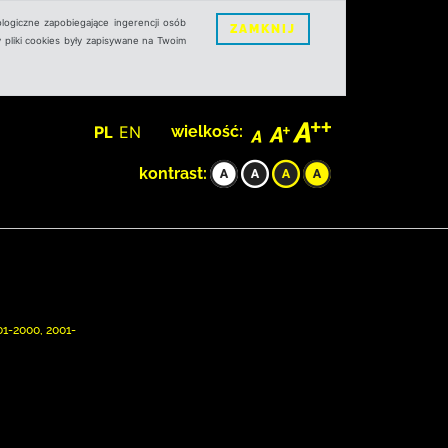
logiczne zapobiegające ingerencji osób
ZAMKNIJ
 pliki cookies były zapisywane na Twoim
PL
EN
wielkość:
kontrast:
901-2000, 2001-