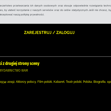
ieczeństwo przetwarzania ich danych osobowych oraz stosuje odpowiednie rozwiązania techno
, by ułatwić korzystanie z naszych serwisów oraz do celów statystycznych.Jeśli nie chcesz, by
aakceptować naszą politykę prywatności.
ZAREJESTRUJ / ZALOGUJ
 z drugiej strony sceny
, WYDAWNICTWO WAM
934-2019), Aktorzy polscy, Film polski, Kabaret, Teatr polski, Polska, Biografia, 1