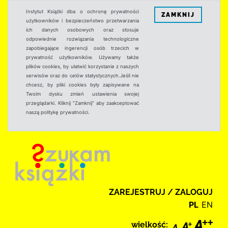
Instytut Książki dba o ochronę prywatności
ZAMKNIJ
użytkowników i bezpieczeństwo przetwarzania
ich danych osobowych oraz stosuje
odpowiednie rozwiązania technologiczne
zapobiegające ingerencji osób trzecich w
prywatność użytkowników. Używamy także
plików cookies, by ułatwić korzystanie z naszych
serwisów oraz do celów statystycznych.Jeśli nie
chcesz, by pliki cookies były zapisywane na
Twoim dysku zmień ustawienia swojej
przeglądarki. Kliknij "Zamknij" aby zaakceptować
naszą politykę prywatności.
ZAREJESTRUJ / ZALOGUJ
PL
EN
wielkość: