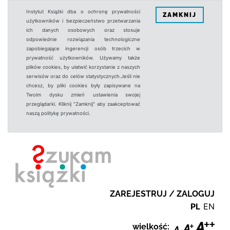
Instytut Książki dba o ochronę prywatności
ZAMKNIJ
użytkowników i bezpieczeństwo przetwarzania
ich danych osobowych oraz stosuje
odpowiednie rozwiązania technologiczne
zapobiegające ingerencji osób trzecich w
prywatność użytkowników. Używamy także
plików cookies, by ułatwić korzystanie z naszych
serwisów oraz do celów statystycznych.Jeśli nie
chcesz, by pliki cookies były zapisywane na
Twoim dysku zmień ustawienia swojej
przeglądarki. Kliknij "Zamknij" aby zaakceptować
naszą politykę prywatności.
ZAREJESTRUJ / ZALOGUJ
PL
EN
wielkość: