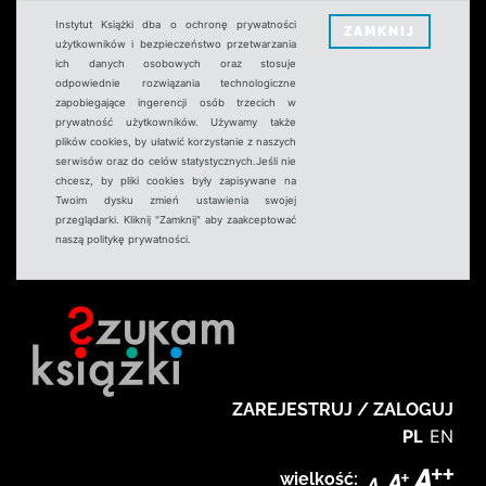
Instytut Książki dba o ochronę prywatności
ZAMKNIJ
użytkowników i bezpieczeństwo przetwarzania
ich danych osobowych oraz stosuje
odpowiednie rozwiązania technologiczne
zapobiegające ingerencji osób trzecich w
prywatność użytkowników. Używamy także
plików cookies, by ułatwić korzystanie z naszych
serwisów oraz do celów statystycznych.Jeśli nie
chcesz, by pliki cookies były zapisywane na
Twoim dysku zmień ustawienia swojej
przeglądarki. Kliknij "Zamknij" aby zaakceptować
naszą politykę prywatności.
ZAREJESTRUJ / ZALOGUJ
PL
EN
wielkość: