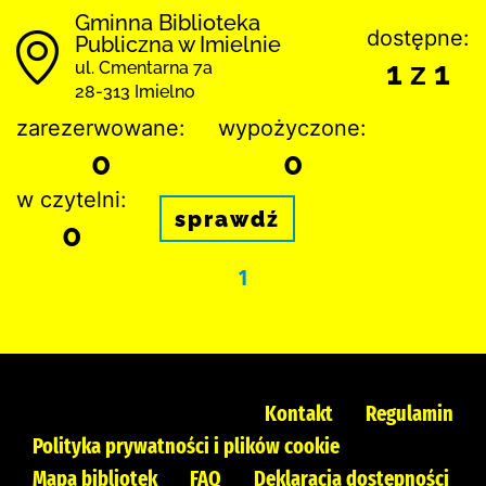
Gminna Biblioteka
dostępne:
Publiczna w Imielnie
1 z 1
ul. Cmentarna 7a
28-313 Imielno
zarezerwowane:
wypożyczone:
0
0
w czytelni:
sprawdź
0
1
Kontakt
Regulamin
Polityka prywatności i plików cookie
Mapa bibliotek
FAQ
Deklaracja dostępności