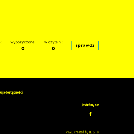
:
wypożyczone:
w czytelni:
sprawdź
0
0
acja dostępności
Jesteśmy na:
v.1.4.0 created by IK & H7