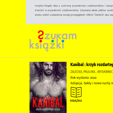
Instytut Książki dba o ochronę prywatności użytkowników i bezp
trzecich w prywatność użytkowników. Używamy także plików cookies
dysku zmień ustawienia swojej przeglądarki. Kliknij "Zamknij" aby z
Kanibal : krzyk rozdarte
ZALECKA, PAULINA., WYDAWNIC
Rok wydania: 2022.
Adopcja, Sekty i nowe ruchy r