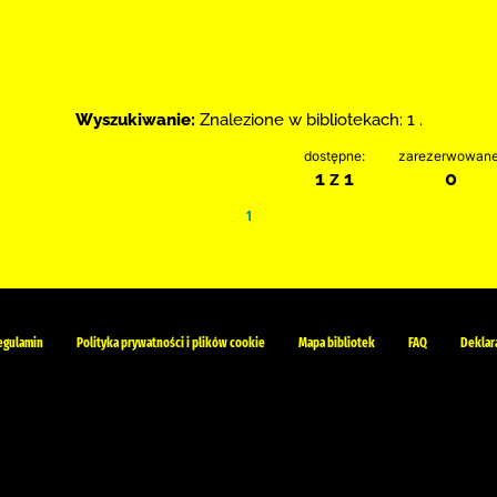
Wyszukiwanie:
Znalezione w bibliotekach: 1 .
dostępne:
zarezerwowane
1 z 1
0
1
egulamin
Polityka prywatności i plików cookie
Mapa bibliotek
FAQ
Deklar