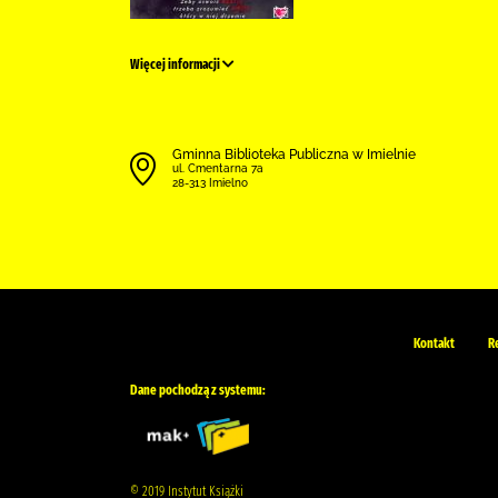
Więcej informacji
Gminna Biblioteka Publiczna w Imielnie
ul. Cmentarna 7a
28-313 Imielno
Kontakt
R
Dane pochodzą z systemu:
© 2019 Instytut Książki