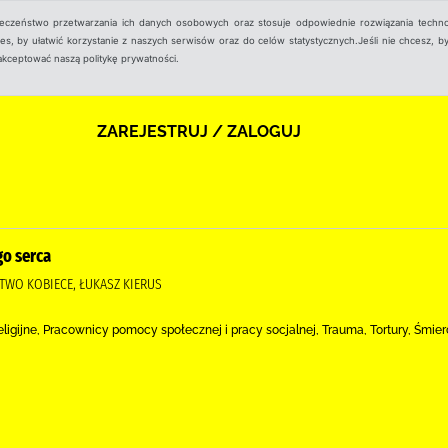
ieczeństwo przetwarzania ich danych osobowych oraz stosuje odpowiednie rozwiązania techno
, by ułatwić korzystanie z naszych serwisów oraz do celów statystycznych.Jeśli nie chcesz, by
aakceptować naszą politykę prywatności.
ZAREJESTRUJ / ZALOGUJ
go serca
TWO KOBIECE, ŁUKASZ KIERUS
eligijne, Pracownicy pomocy społecznej i pracy socjalnej, Trauma, Tortury, Śmie