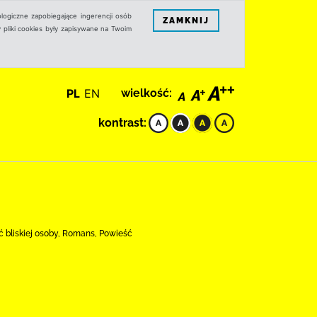
logiczne zapobiegające ingerencji osób
ZAMKNIJ
 pliki cookies były zapisywane na Twoim
PL
EN
wielkość:
kontrast:
rć bliskiej osoby, Romans, Powieść