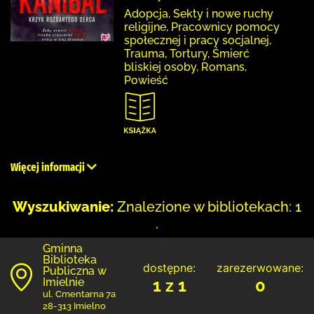
Adopcja, Sekty i nowe ruchy
religijne, Pracownicy pomocy
społecznej i pracy socjalnej,
Trauma, Tortury, Śmierć
bliskiej osoby, Romans,
Powieść
Więcej informacji
Wyszukiwanie:
Znalezione w bibliotekach: 1
.
Gminna
Biblioteka
dostępne:
zarezerwowane:
Publiczna w
Imielnie
1 z 1
0
ul. Cmentarna 7a
28-313 Imielno