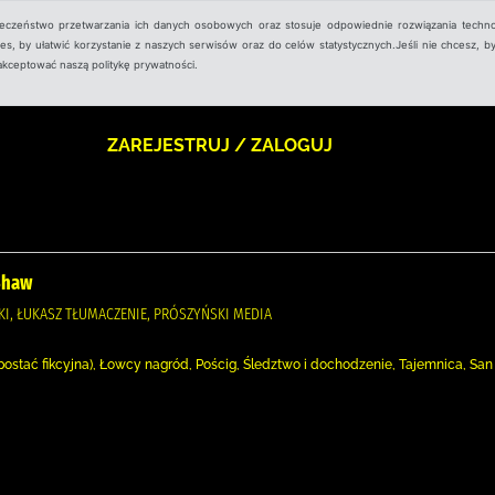
ieczeństwo przetwarzania ich danych osobowych oraz stosuje odpowiednie rozwiązania techno
, by ułatwić korzystanie z naszych serwisów oraz do celów statystycznych.Jeśli nie chcesz, by
aakceptować naszą politykę prywatności.
ZAREJESTRUJ / ZALOGUJ
 Shaw
ASKI, ŁUKASZ TŁUMACZENIE, PRÓSZYŃSKI MEDIA
(postać fikcyjna), Łowcy nagród, Pościg, Śledztwo i dochodzenie, Tajemnica, San 