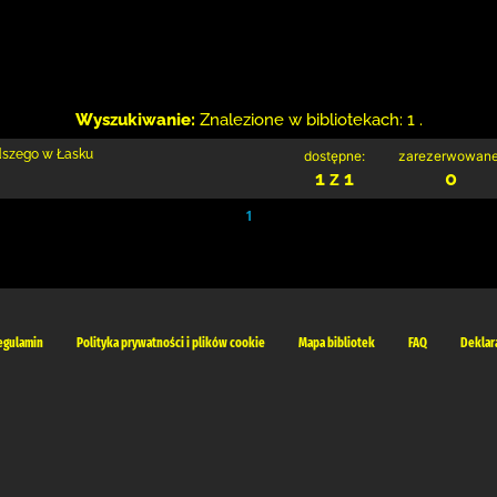
Wyszukiwanie:
Znalezione w bibliotekach: 1 .
odszego w Łasku
dostępne:
zarezerwowane
1 z 1
0
1
egulamin
Polityka prywatności i plików cookie
Mapa bibliotek
FAQ
Deklar