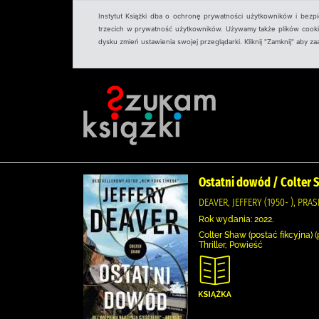
Instytut Książki dba o ochronę prywatności użytkowników i bezp
trzecich w prywatność użytkowników. Używamy także plików cookies
dysku zmień ustawienia swojej przeglądarki. Kliknij "Zamknij" aby z
Ostatni dowód / Colter
DEAVER, JEFFERY (1950- ), PR
Rok wydania: 2022.
Colter Shaw (postać fikcyjna) 
Thriller, Powieść