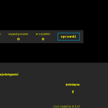
:
wypożyczone:
w czytelni:
sprawdź
0
0
acja dostępności
Jesteśmy na:
v.1.4.0 created by IK & H7