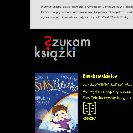
Instytut Książki dba o ochronę prywatności użytkowników i bezp
trzecich w prywatność użytkowników. Używamy także plików cookies
dysku zmień ustawienia swojej przeglądarki. Kliknij "Zamknij" aby z
Biwak na działce
SUPEŁ, BARBARA, ŁUKSZA, AGA
Rok wydania: copyright 2022.
Staś Pętelka (postać fikcyjna)