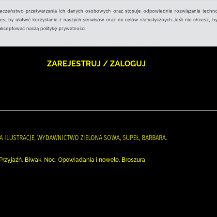
ieczeństwo przetwarzania ich danych osobowych oraz stosuje odpowiednie rozwiązania techno
, by ułatwić korzystanie z naszych serwisów oraz do celów statystycznych.Jeśli nie chcesz, by
aakceptować naszą politykę prywatności.
ZAREJESTRUJ / ZALOGUJ
TA ILUSTRACJE, WYDAWNICTWO ZIELONA SOWA, SUPEŁ, BARBARA.
, Przyjaźń, Biwak, Noc, Opowiadania i nowele, Broszura