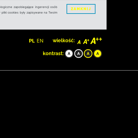
logiczne zapobiegające ingerencji osób
ZAMKNIJ
 pliki cookies były zapisywane na Twoim
PL
EN
wielkość:
kontrast: