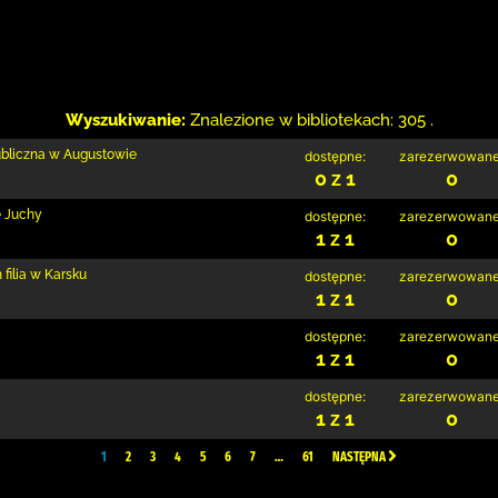
Wyszukiwanie:
Znalezione w bibliotekach: 305 .
ubliczna w Augustowie
dostępne:
zarezerwowane
0 z 1
0
e Juchy
dostępne:
zarezerwowane
1 z 1
0
filia w Karsku
dostępne:
zarezerwowane
1 z 1
0
dostępne:
zarezerwowane
1 z 1
0
dostępne:
zarezerwowane
1 z 1
0
1
2
3
4
5
6
7
…
61
NASTĘPNA