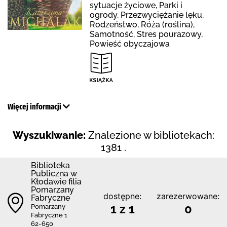
sytuacje życiowe, Parki i
ogrody, Przezwyciężanie lęku,
Rodzeństwo, Róża (roślina),
Samotność, Stres pourazowy,
Powieść obyczajowa
Więcej informacji
Wyszukiwanie:
Znalezione w bibliotekach:
1381 .
Biblioteka
Publiczna w
Kłodawie filia
Pomarzany
dostępne:
zarezerwowane:
Fabryczne
1 z 1
0
Pomarzany
Fabryczne 1
62-650