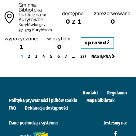
Gminna
Biblioteka
dostępne:
zarezerwowane:
Publiczna w
Kuryłówce
0 z 1
0
Kuryłówka 527
37-303 Kuryłówka
wypożyczone:
w czytelni:
sprawdź
1
0
1
2
3
4
5
6
7
…
277
NASTĘPNA
Kontakt
Regulamin
Polityka prywatności i plików cookie
Mapa bibliotek
FAQ
Deklaracja dostępności
Dane pochodzą z systemu:
Jesteśmy na: