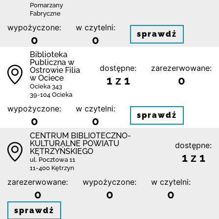
Pomarzany
Fabryczne
wypożyczone:
w czytelni:
sprawdź
0
0
Biblioteka
Publiczna w
dostępne:
zarezerwowane:
Ostrowie Filia
w Ociece
1 z 1
0
Ocieka 343
39-104 Ocieka
wypożyczone:
w czytelni:
sprawdź
0
0
CENTRUM BIBLIOTECZNO-
KULTURALNE POWIATU
dostępne:
KĘTRZYŃSKIEGO
1 z 1
ul. Pocztowa 11
11-400 Kętrzyn
zarezerwowane:
wypożyczone:
w czytelni:
0
0
0
sprawdź