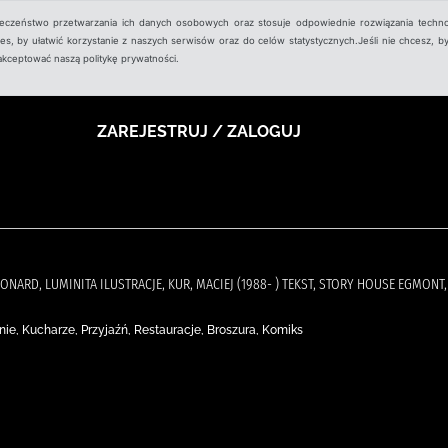
ieczeństwo przetwarzania ich danych osobowych oraz stosuje odpowiednie rozwiązania techno
, by ułatwić korzystanie z naszych serwisów oraz do celów statystycznych.Jeśli nie chcesz, by
aakceptować naszą politykę prywatności.
ZAREJESTRUJ / ZALOGUJ
ÉONARD, LUMINITA ILUSTRACJE, KUR, MACIEJ (1988- ) TEKST, STORY HOUSE EGMONT,
e, Kucharze, Przyjaźń, Restauracje, Broszura, Komiks