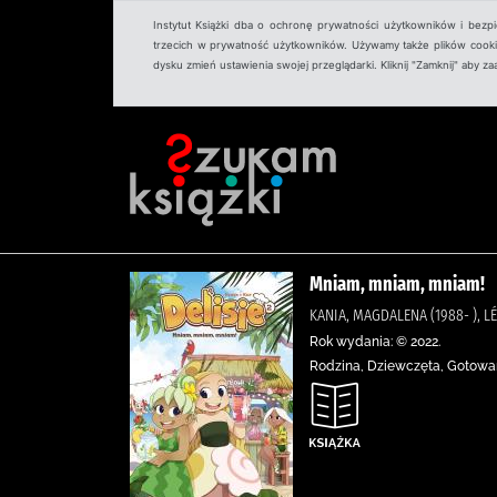
Instytut Książki dba o ochronę prywatności użytkowników i bezp
trzecich w prywatność użytkowników. Używamy także plików cookies
dysku zmień ustawienia swojej przeglądarki. Kliknij "Zamknij" aby z
Mniam, mniam, mniam!
KANIA, MAGDALENA (1988- ), L
Rok wydania: © 2022.
Rodzina, Dziewczęta, Gotowani