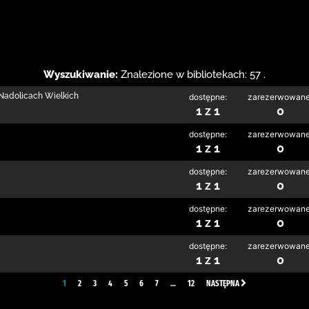
Wyszukiwanie:
Znalezione w bibliotekach: 57 .
w Nadolicach Wielkich
dostępne:
zarezerwowane
1 z 1
0
dostępne:
zarezerwowane
1 z 1
0
dostępne:
zarezerwowane
1 z 1
0
dostępne:
zarezerwowane
1 z 1
0
dostępne:
zarezerwowane
1 z 1
0
1
2
3
4
5
6
7
…
12
NASTĘPNA