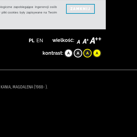
logiczne zapobiegające ingerencji osób
ZAMKNIJ
 pliki cookies były zapisywane na Twoim
PL
EN
wielkość:
kontrast:
 KANIA, MAGDALENA (1988- ).