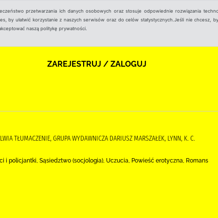
ieczeństwo przetwarzania ich danych osobowych oraz stosuje odpowiednie rozwiązania techno
, by ułatwić korzystanie z naszych serwisów oraz do celów statystycznych.Jeśli nie chcesz, by
aakceptować naszą politykę prywatności.
ZAREJESTRUJ / ZALOGUJ
SYLWIA TŁUMACZENIE, GRUPA WYDAWNICZA DARIUSZ MARSZAŁEK, LYNN, K. C.
i i policjantki, Sąsiedztwo (socjologia), Uczucia, Powieść erotyczna, Romans