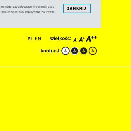
logiczne zapobiegające ingerencji osób
ZAMKNIJ
 pliki cookies były zapisywane na Twoim
PL
EN
wielkość:
kontrast: