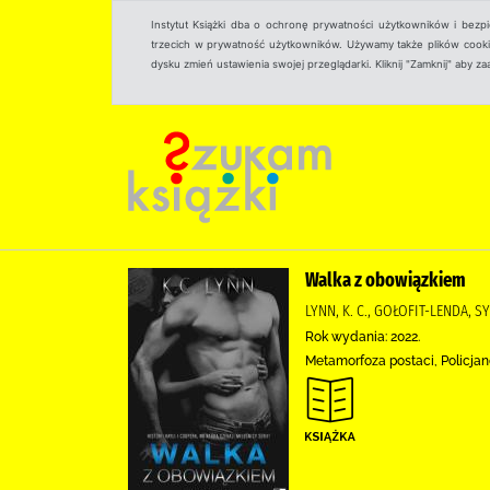
Instytut Książki dba o ochronę prywatności użytkowników i bezp
trzecich w prywatność użytkowników. Używamy także plików cookies
dysku zmień ustawienia swojej przeglądarki. Kliknij "Zamknij" aby z
Walka z obowiązkiem
LYNN, K. C., GOŁOFIT-LENDA, 
Rok wydania: 2022.
Metamorfoza postaci, Policjanc