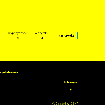
:
wypożyczone:
w czytelni:
sprawdź
1
0
acja dostępności
Jesteśmy na:
v.1.4.0 created by IK & H7