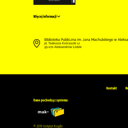
Więcej informacji
Biblioteka Publiczna im. Jana Machulskiego w Alek
pl. Tadeusza Kościuszki 12
95-070 Aleksandrów Łódzki
Kontakt
R
Dane pochodzą z systemu:
© 2019 Instytut Książki