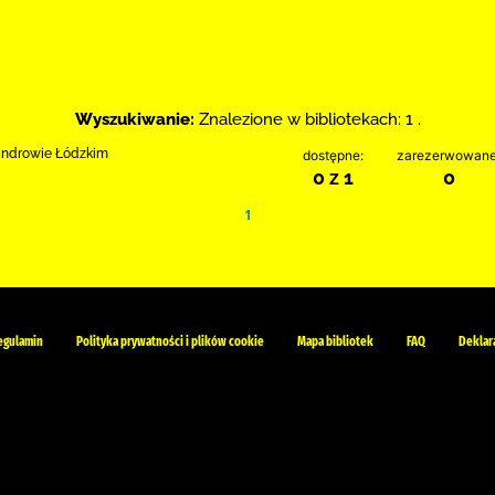
Wyszukiwanie:
Znalezione w bibliotekach: 1 .
sandrowie Łódzkim
dostępne:
zarezerwowane
0 z 1
0
1
egulamin
Polityka prywatności i plików cookie
Mapa bibliotek
FAQ
Deklar