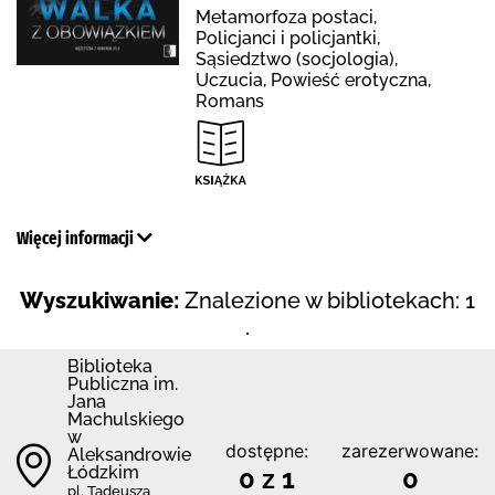
Metamorfoza postaci,
Policjanci i policjantki,
Sąsiedztwo (socjologia),
Uczucia, Powieść erotyczna,
Romans
Więcej informacji
Wyszukiwanie:
Znalezione w bibliotekach: 1
.
Biblioteka
Publiczna im.
Jana
Machulskiego
w
dostępne:
zarezerwowane:
Aleksandrowie
Łódzkim
0 z 1
0
pl. Tadeusza