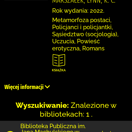
MARSZAŁEK, LYNN, K. C.
Rok wydania: 2022.
Metamorfoza postaci,
Policjanci i policjantki,
Sąsiedztwo (socjologia),
Uczucia, Powieść
erotyczna, Romans
Więcej informacji
Wyszukiwanie:
Znalezione w
bibliotekach: 1 .
Biblioteka Publiczna im.
Jana Machulskiego w