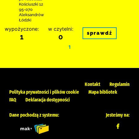
Kościuszki 12
95-070
Aleksandrów
Łódzki
wypożyczone:
w czytelni:
sprawdź
1
0
1
Kontakt
Regulamin
Polityka prywatności i plików cookie
Mapa bibliotek
FAQ
Deklaracja dostępności
Dane pochodzą z systemu:
Jesteśmy na: