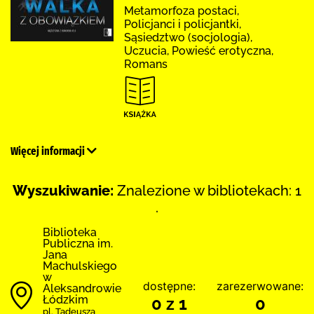
Metamorfoza postaci,
Policjanci i policjantki,
Sąsiedztwo (socjologia),
Uczucia, Powieść erotyczna,
Romans
Więcej informacji
Wyszukiwanie:
Znalezione w bibliotekach: 1
.
Biblioteka
Publiczna im.
Jana
Machulskiego
w
dostępne:
zarezerwowane:
Aleksandrowie
Łódzkim
0 z 1
0
pl. Tadeusza