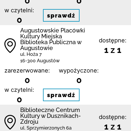
0
0
w czytelni:
sprawdź
0
Augustowskie Placówki
Kultury Miejska
dostępne:
Biblioteka Publiczna w
Augustowie
1 z 1
ul. Hoża 7
16-300 Augustów
zarezerwowane:
wypożyczone:
0
0
w czytelni:
sprawdź
0
Biblioteczne Centrum
Kultury w Dusznikach-
dostępne:
Zdroju
1 z 1
ul. Sprzymierzonych 6a