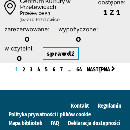
Centrum Kultury w
dostępne:
Przelewicach
1 z 1
Przelewice 53
74-210 Przelewice
zarezerwowane:
wypożyczone:
0
0
w czytelni:
sprawdź
0
1
2
3
4
5
6
7
…
64
NASTĘPNA
Kontakt
Regulamin
Polityka prywatności i plików cookie
Mapa bibliotek
FAQ
Deklaracja dostępności