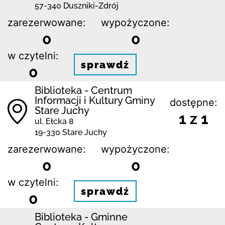
57-340 Duszniki-Zdrój
zarezerwowane:
wypożyczone:
0
0
w czytelni:
sprawdź
0
Biblioteka - Centrum
Informacji i Kultury Gminy
dostępne:
Stare Juchy
1 z 1
ul. Ełcka 8
19-330 Stare Juchy
zarezerwowane:
wypożyczone:
0
0
w czytelni:
sprawdź
0
Biblioteka - Gminne