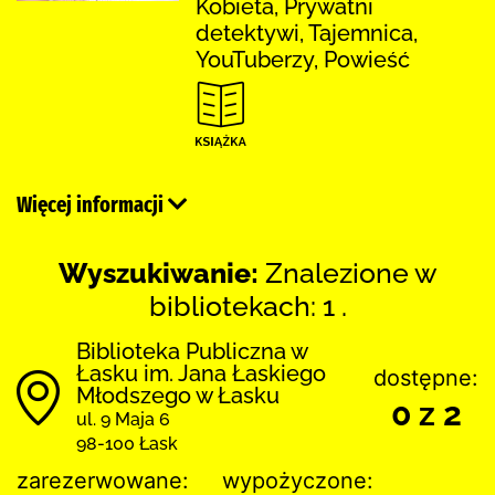
Kobieta, Prywatni
detektywi, Tajemnica,
YouTuberzy, Powieść
Więcej informacji
Wyszukiwanie:
Znalezione w
bibliotekach: 1 .
Biblioteka Publiczna w
Łasku im. Jana Łaskiego
dostępne:
Młodszego w Łasku
0 z 2
ul. 9 Maja 6
98-100 Łask
zarezerwowane:
wypożyczone: