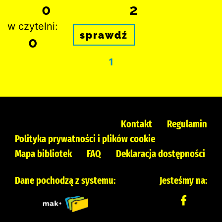
0
2
w czytelni:
sprawdź
0
1
Kontakt
Regulamin
Polityka prywatności i plików cookie
Mapa bibliotek
FAQ
Deklaracja dostępności
Dane pochodzą z systemu:
Jesteśmy na: