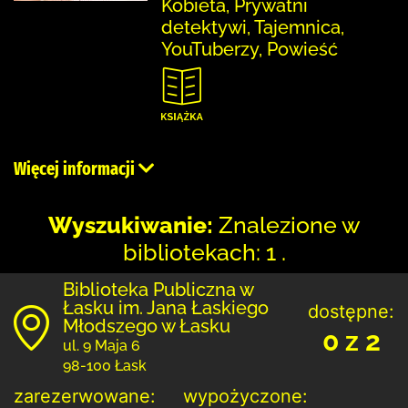
Kobieta, Prywatni
detektywi, Tajemnica,
YouTuberzy, Powieść
Więcej informacji
Wyszukiwanie:
Znalezione w
bibliotekach: 1 .
Biblioteka Publiczna w
Łasku im. Jana Łaskiego
dostępne:
Młodszego w Łasku
0 z 2
ul. 9 Maja 6
98-100 Łask
zarezerwowane:
wypożyczone: