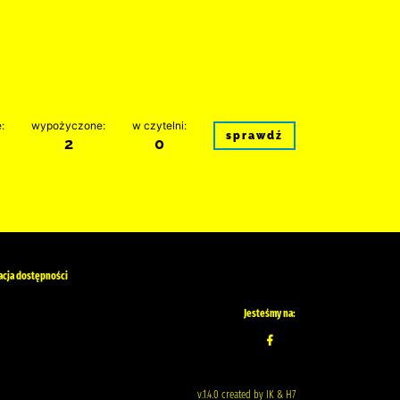
:
wypożyczone:
w czytelni:
sprawdź
2
0
acja dostępności
Jesteśmy na:
v.1.4.0 created by IK & H7