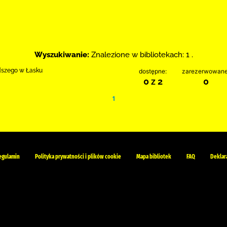
Wyszukiwanie:
Znalezione w bibliotekach: 1 .
odszego w Łasku
dostępne:
zarezerwowane
0 z 2
0
1
egulamin
Polityka prywatności i plików cookie
Mapa bibliotek
FAQ
Deklar