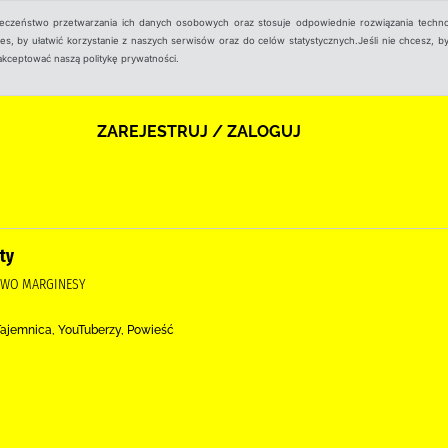
ieczeństwo przetwarzania ich danych osobowych oraz stosuje odpowiednie rozwiązania techno
, by ułatwić korzystanie z naszych serwisów oraz do celów statystycznych.Jeśli nie chcesz, by
aakceptować naszą politykę prywatności.
ZAREJESTRUJ / ZALOGUJ
ty
TWO MARGINESY
Tajemnica, YouTuberzy, Powieść