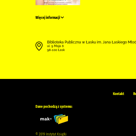
Więcej informacji
Biblioteka Publiczna w Łasku im. Jana Łaskiego Mł
ul. 9 Maja 6
98-100 Łask
Kontakt
R
Dane pochodzą z systemu:
© 2019 Instytut Książki