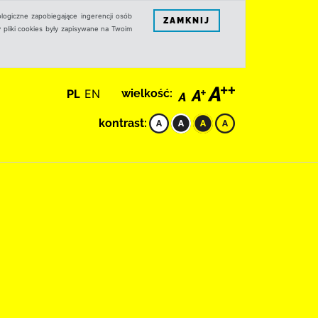
logiczne zapobiegające ingerencji osób
ZAMKNIJ
 pliki cookies były zapisywane na Twoim
PL
EN
wielkość:
kontrast: