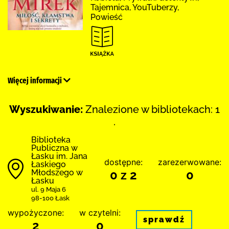
Tajemnica, YouTuberzy,
Powieść
Więcej informacji
Wyszukiwanie:
Znalezione w bibliotekach: 1
.
Biblioteka
Publiczna w
Łasku im. Jana
dostępne:
zarezerwowane:
Łaskiego
Młodszego w
0 z 2
0
Łasku
ul. 9 Maja 6
98-100 Łask
wypożyczone:
w czytelni:
sprawdź
2
0