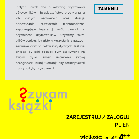
Instytut Książki dba o ochronę prywatności
ZAMKNIJ
użytkowników i bezpieczeństwo przetwarzania
ich danych osobowych oraz stosuje
odpowiednie rozwiązania technologiczne
zapobiegające ingerencji osób trzecich w
prywatność użytkowników. Używamy także
plików cookies, by ułatwić korzystanie z naszych
serwisów oraz do celów statystycznych.Jeśli nie
chcesz, by pliki cookies były zapisywane na
Twoim dysku zmień ustawienia swojej
przeglądarki. Kliknij "Zamknij" aby zaakceptować
naszą politykę prywatności.
ZAREJESTRUJ / ZALOGUJ
PL
EN
wielkość: