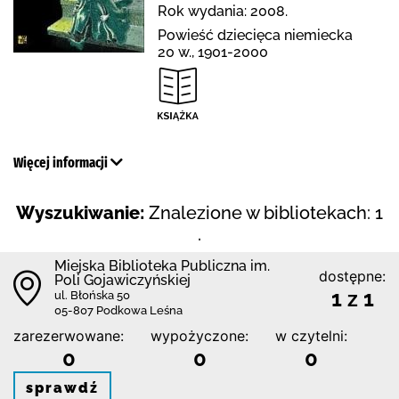
Rok wydania: 2008.
Powieść dziecięca niemiecka
20 w., 1901-2000
Więcej informacji
Wyszukiwanie:
Znalezione w bibliotekach: 1
.
Miejska Biblioteka Publiczna im.
dostępne:
Poli Gojawiczyńskiej
1 z 1
ul. Błońska 50
05-807 Podkowa Leśna
zarezerwowane:
wypożyczone:
w czytelni:
0
0
0
sprawdź