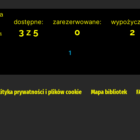
ka
dostępne:
zarezerwowane:
wypożycz
3 z 5
0
2
1
1
lityka prywatności i plików cookie
Mapa bibliotek
F