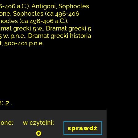
-406 a.C.). Antigoni, Sophocles
igone, Sophocles (ca 496-406
hocles (ca 496-406 a.C.).
ramat grecki 5 w., Dramat grecki 5
 w. p.n.e., Dramat grecki historia
ł, 500-401 p.n.e.
 2 .
one:
w czytelni:
sprawdź
0