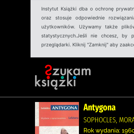
Instytut Książki dba o ochronę prywa
oraz stosuje odpowiednie rozwiązani
użytkowników. Używamy także plikó
statystycznych.Jeśli nie chcesz, by
przeglądarki. Kliknij "Zamknij" aby zaa
Antygona
SOPHOCLES, MORAW
Rok wydania: 1960