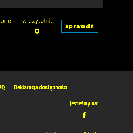
one:
w czytelni:
sprawdź
0
AQ
Deklaracja dostępności
Jesteśmy na: