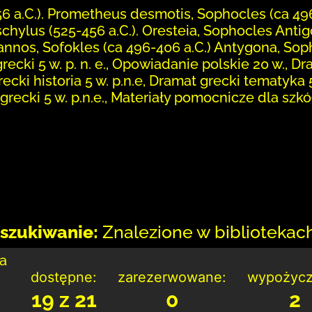
6 a.C.). Prometheus desmotis, Sophocles (ca 496
eschylus (525-456 a.C.). Oresteia, Sophocles Ant
rannos, Sofokles (ca 496-406 a.C.) Antygona, Sop
grecki 5 w. p. n. e., Opowiadanie polskie 20 w., D
recki historia 5 w. p.n.e, Dramat grecki tematyka 5
 grecki 5 w. p.n.e., Materiały pomocnicze dla szkó
szukiwanie:
Znalezione w bibliotekach:
ka
dostępne:
zarezerwowane:
wypożycz
19 z 21
0
2