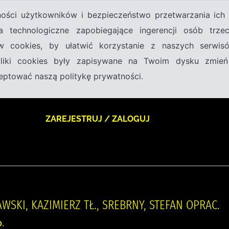
tności użytkowników i bezpieczeństwo przetwarzania ic
a technologiczne zapobiegające ingerencji osób trz
w cookies, by ułatwić korzystanie z naszych serwi
 pliki cookies były zapisywane na Twoim dysku zmień
kceptować naszą politykę prywatności.
ZAREJESTRUJ / ZALOGUJ
SKI, KAZIMIERZ TŁ., SREBRNY, STEFAN OPRAC.
.