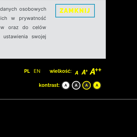
h danych osobowych
ZAMKNIJ
ecich w prywatność
sów oraz do celów
 ustawienia swojej
PL
EN
wielkość:
kontrast: