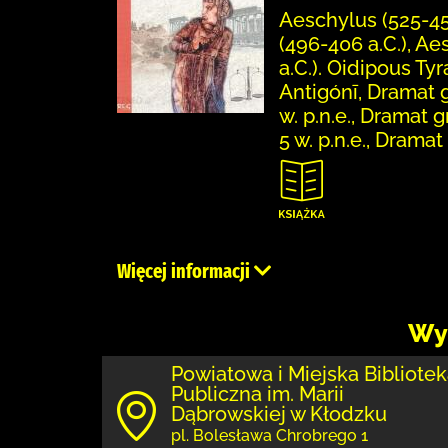
Aeschylus (525-45
(496-406 a.C.), A
a.C.). Oidipous Ty
Antigónī, Dramat 
w. p.n.e., Dramat g
5 w. p.n.e., Dramat
Więcej informacji
Wy
Powiatowa i Miejska Bibliote
Publiczna im. Marii
Dąbrowskiej w Kłodzku
pl. Bolesława Chrobrego 1