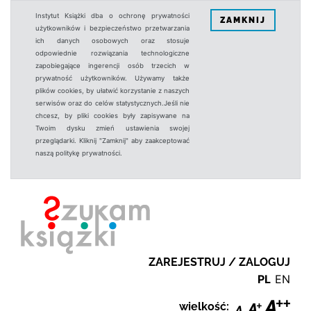
Instytut Książki dba o ochronę prywatności
ZAMKNIJ
użytkowników i bezpieczeństwo przetwarzania
ich danych osobowych oraz stosuje
odpowiednie rozwiązania technologiczne
zapobiegające ingerencji osób trzecich w
prywatność użytkowników. Używamy także
plików cookies, by ułatwić korzystanie z naszych
serwisów oraz do celów statystycznych.Jeśli nie
chcesz, by pliki cookies były zapisywane na
Twoim dysku zmień ustawienia swojej
przeglądarki. Kliknij "Zamknij" aby zaakceptować
naszą politykę prywatności.
ZAREJESTRUJ / ZALOGUJ
PL
EN
wielkość: