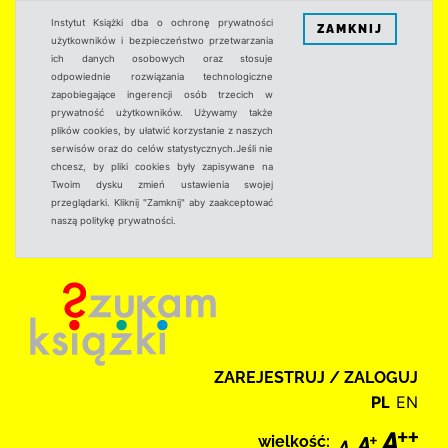
Instytut Książki dba o ochronę prywatności
ZAMKNIJ
użytkowników i bezpieczeństwo przetwarzania
ich danych osobowych oraz stosuje
odpowiednie rozwiązania technologiczne
zapobiegające ingerencji osób trzecich w
prywatność użytkowników. Używamy także
plików cookies, by ułatwić korzystanie z naszych
serwisów oraz do celów statystycznych.Jeśli nie
chcesz, by pliki cookies były zapisywane na
Twoim dysku zmień ustawienia swojej
przeglądarki. Kliknij "Zamknij" aby zaakceptować
naszą politykę prywatności.
ZAREJESTRUJ / ZALOGUJ
PL
EN
wielkość: