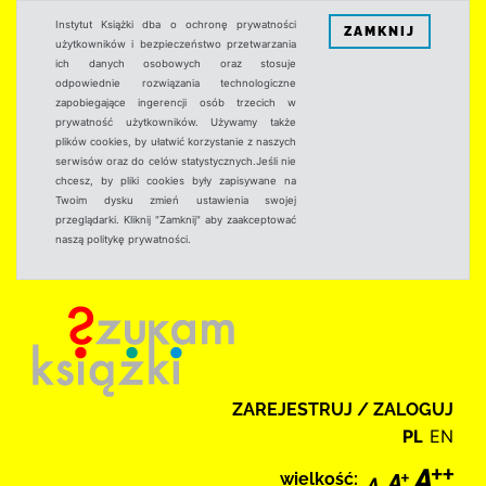
Instytut Książki dba o ochronę prywatności
ZAMKNIJ
użytkowników i bezpieczeństwo przetwarzania
ich danych osobowych oraz stosuje
odpowiednie rozwiązania technologiczne
zapobiegające ingerencji osób trzecich w
prywatność użytkowników. Używamy także
plików cookies, by ułatwić korzystanie z naszych
serwisów oraz do celów statystycznych.Jeśli nie
chcesz, by pliki cookies były zapisywane na
Twoim dysku zmień ustawienia swojej
przeglądarki. Kliknij "Zamknij" aby zaakceptować
naszą politykę prywatności.
ZAREJESTRUJ / ZALOGUJ
PL
EN
wielkość: