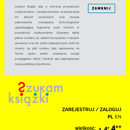
Instytut Książki dba o ochronę prywatności
ZAMKNIJ
użytkowników i bezpieczeństwo przetwarzania
ich danych osobowych oraz stosuje
odpowiednie rozwiązania technologiczne
zapobiegające ingerencji osób trzecich w
prywatność użytkowników. Używamy także
plików cookies, by ułatwić korzystanie z naszych
serwisów oraz do celów statystycznych.Jeśli nie
chcesz, by pliki cookies były zapisywane na
Twoim dysku zmień ustawienia swojej
przeglądarki. Kliknij "Zamknij" aby zaakceptować
naszą politykę prywatności.
ZAREJESTRUJ / ZALOGUJ
PL
EN
wielkość: