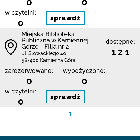
0
0
w czytelni:
sprawdź
0
Miejska Biblioteka
Publiczna w Kamiennej
dostępne:
Górze - Filia nr 2
1 z 1
ul. Słowackiego 40
58-400 Kamienna Góra
zarezerwowane:
wypożyczone:
0
0
w czytelni:
sprawdź
0
1