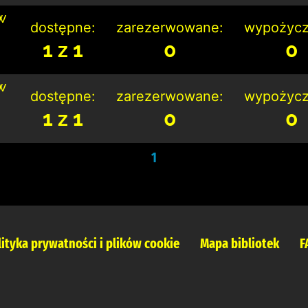
w
dostępne:
zarezerwowane:
wypożycz
1 z 1
0
0
w
dostępne:
zarezerwowane:
wypożycz
1 z 1
0
0
1
lityka prywatności i plików cookie
Mapa bibliotek
F