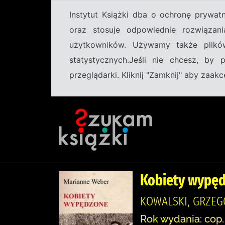
Instytut Książki dba o ochronę prywa
oraz stosuje odpowiednie rozwiązani
użytkowników. Używamy także plikó
statystycznych.Jeśli nie chcesz, by
przeglądarki. Kliknij "Zamknij" aby zaa
Kobiety wypęd
KOWALSKI, GRZEG
Rok wydania: cop.