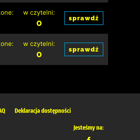
one:
w czytelni:
sprawdź
0
one:
w czytelni:
sprawdź
0
AQ
Deklaracja dostępności
Jesteśmy na: