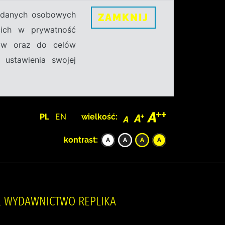
h danych osobowych
ZAMKNIJ
ecich w prywatność
sów oraz do celów
 ustawienia swojej
PL
EN
wielkość:
kontrast:
A, WYDAWNICTWO REPLIKA