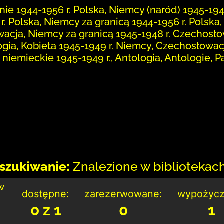
nie 1944-1956 r. Polska, Niemcy (naród) 1945-19
r. Polska, Niemcy za granicą 1944-1956 r. Polsk
wacja, Niemcy za granicą 1945-1948 r. Czechosło
logia, Kobieta 1945-1949 r. Niemcy, Czechosłowac
 niemieckie 1945-1949 r., Antologia, Antologie, 
szukiwanie:
Znalezione w bibliotekach:
w
dostępne:
zarezerwowane:
wypożycz
0 z 1
0
1