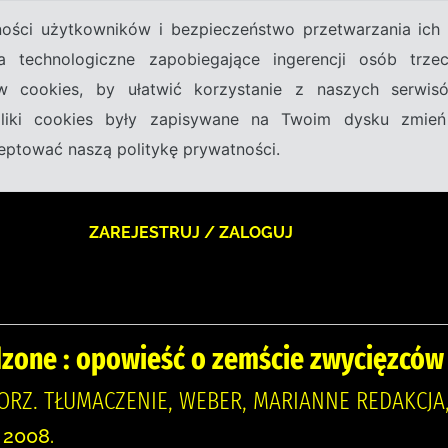
tności użytkowników i bezpieczeństwo przetwarzania ic
a technologiczne zapobiegające ingerencji osób trz
w cookies, by ułatwić korzystanie z naszych serwi
 pliki cookies były zapisywane na Twoim dysku zmień
kceptować naszą politykę prywatności.
ZAREJESTRUJ / ZALOGUJ
zone : opowieść o zemście zwycięzców
ORZ. TŁUMACZENIE, WEBER, MARIANNE REDAKCJ
 2008.