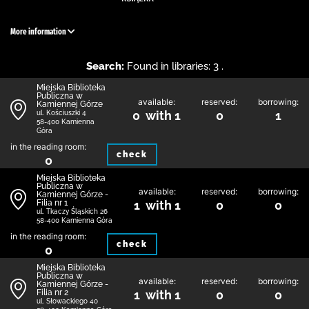
More information
Search:
Found in libraries: 3 .
Miejska Biblioteka
Publiczna w
available:
reserved:
borrowing:
Kamiennej Górze
0 with 1
0
1
ul. Kościuszki 4
58-400 Kamienna
Góra
in the reading room:
check
0
Miejska Biblioteka
Publiczna w
available:
reserved:
borrowing:
Kamiennej Górze -
Filia nr 1
1 with 1
0
0
ul. Tkaczy Śląskich 26
58-400 Kamienna Góra
in the reading room:
check
0
Miejska Biblioteka
Publiczna w
available:
reserved:
borrowing:
Kamiennej Górze -
Filia nr 2
1 with 1
0
0
ul. Słowackiego 40