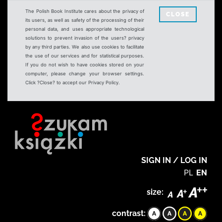
The Polish Book Institute cares about the privacy of
CLOSE
its users, as well as safety of the processing of their
personal data, and uses appropriate technological
solutions to prevent invasion of the users? privacy
by any third parties. We also use cookies to facilitate
the use of our services and for statistical purposes.
If you do not wish to have cookies stored on your
computer, please change your browser settings.
Click ?Close? to accept our Privacy Policy.
SIGN IN / LOG IN
PL
EN
size:
contrast: