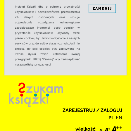
Instytut Książki dba o ochronę prywatności
ZAMKNIJ
użytkowników i bezpieczeństwo przetwarzania
ich danych osobowych oraz stosuje
odpowiednie rozwiązania technologiczne
zapobiegające ingerencji osób trzecich w
prywatność użytkowników. Używamy także
plików cookies, by ułatwić korzystanie z naszych
serwisów oraz do celów statystycznych.Jeśli nie
chcesz, by pliki cookies były zapisywane na
Twoim dysku zmień ustawienia swojej
przeglądarki. Kliknij "Zamknij" aby zaakceptować
naszą politykę prywatności.
ZAREJESTRUJ / ZALOGUJ
PL
EN
wielkość: