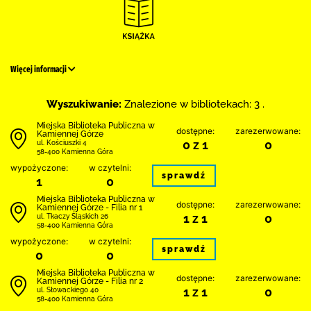
Więcej informacji
Wyszukiwanie:
Znalezione w bibliotekach: 3 .
Miejska Biblioteka Publiczna w
dostępne:
zarezerwowane:
Kamiennej Górze
0 z 1
0
ul. Kościuszki 4
58-400 Kamienna Góra
wypożyczone:
w czytelni:
sprawdź
1
0
Miejska Biblioteka Publiczna w
dostępne:
zarezerwowane:
Kamiennej Górze - Filia nr 1
1 z 1
0
ul. Tkaczy Śląskich 26
58-400 Kamienna Góra
wypożyczone:
w czytelni:
sprawdź
0
0
Miejska Biblioteka Publiczna w
dostępne:
zarezerwowane:
Kamiennej Górze - Filia nr 2
1 z 1
0
ul. Słowackiego 40
58-400 Kamienna Góra