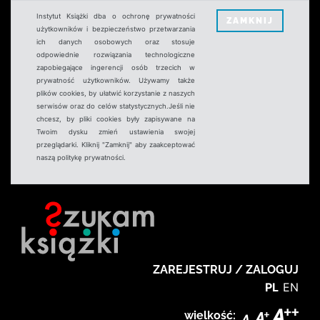
Instytut Książki dba o ochronę prywatności
ZAMKNIJ
użytkowników i bezpieczeństwo przetwarzania
ich danych osobowych oraz stosuje
odpowiednie rozwiązania technologiczne
zapobiegające ingerencji osób trzecich w
prywatność użytkowników. Używamy także
plików cookies, by ułatwić korzystanie z naszych
serwisów oraz do celów statystycznych.Jeśli nie
chcesz, by pliki cookies były zapisywane na
Twoim dysku zmień ustawienia swojej
przeglądarki. Kliknij "Zamknij" aby zaakceptować
naszą politykę prywatności.
ZAREJESTRUJ / ZALOGUJ
PL
EN
wielkość: