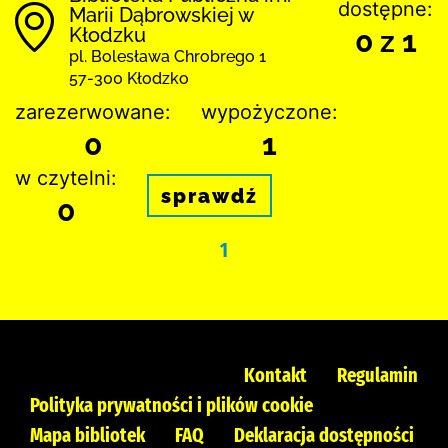
dostępne:
Marii Dąbrowskiej w
Kłodzku
0 z 1
pl. Bolesława Chrobrego 1
57-300 Kłodzko
zarezerwowane:
wypożyczone:
0
1
w czytelni:
sprawdź
0
1
Kontakt
Regulamin
Polityka prywatności i plików cookie
Mapa bibliotek
FAQ
Deklaracja dostępności