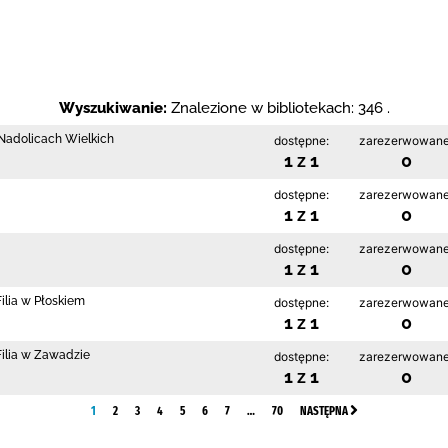
Wyszukiwanie:
Znalezione w bibliotekach: 346 .
w Nadolicach Wielkich
dostępne:
zarezerwowane
1 z 1
0
dostępne:
zarezerwowane
1 z 1
0
dostępne:
zarezerwowane
1 z 1
0
ilia w Płoskiem
dostępne:
zarezerwowane
1 z 1
0
Filia w Zawadzie
dostępne:
zarezerwowane
1 z 1
0
1
2
3
4
5
6
7
…
70
NASTĘPNA