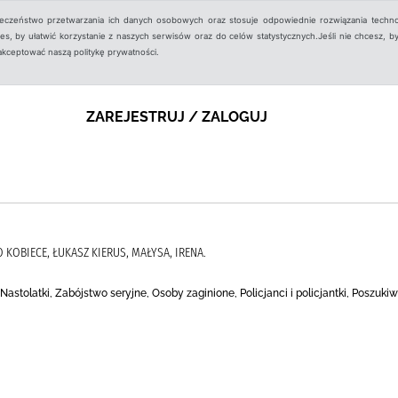
ieczeństwo przetwarzania ich danych osobowych oraz stosuje odpowiednie rozwiązania techno
, by ułatwić korzystanie z naszych serwisów oraz do celów statystycznych.Jeśli nie chcesz, by
aakceptować naszą politykę prywatności.
ZAREJESTRUJ / ZALOGUJ
KOBIECE, ŁUKASZ KIERUS, MAŁYSA, IRENA.
 Nastolatki, Zabójstwo seryjne, Osoby zaginione, Policjanci i policjantki, Poszuki