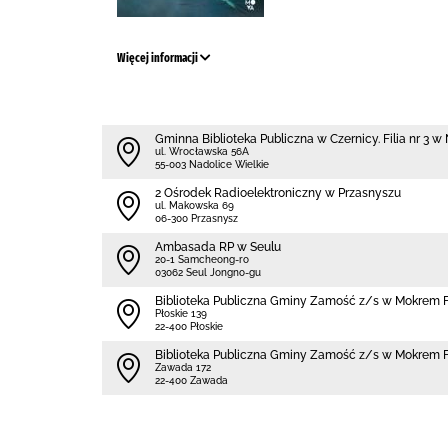
Więcej informacji
Gminna Biblioteka Publiczna w Czernicy. Filia nr 3 
ul. Wrocławska 56A
55-003 Nadolice Wielkie
2 Ośrodek Radioelektroniczny w Przasnyszu
ul. Makowska 69
06-300 Przasnysz
Ambasada RP w Seulu
20-1 Samcheong-ro
03062 Seul Jongno-gu
Biblio­teka Publiczna Gminy Zamość z/s w Mokrem F
Płoskie 139
22-400 Płoskie
Biblio­teka Publiczna Gminy Zamość z/s w Mokrem 
Zawada 172
22-400 Zawada