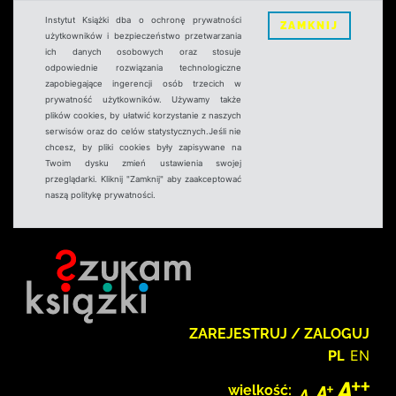
Instytut Książki dba o ochronę prywatności
ZAMKNIJ
użytkowników i bezpieczeństwo przetwarzania
ich danych osobowych oraz stosuje
odpowiednie rozwiązania technologiczne
zapobiegające ingerencji osób trzecich w
prywatność użytkowników. Używamy także
plików cookies, by ułatwić korzystanie z naszych
serwisów oraz do celów statystycznych.Jeśli nie
chcesz, by pliki cookies były zapisywane na
Twoim dysku zmień ustawienia swojej
przeglądarki. Kliknij "Zamknij" aby zaakceptować
naszą politykę prywatności.
ZAREJESTRUJ / ZALOGUJ
PL
EN
wielkość: