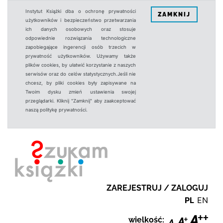
Instytut Książki dba o ochronę prywatności
ZAMKNIJ
użytkowników i bezpieczeństwo przetwarzania
ich danych osobowych oraz stosuje
odpowiednie rozwiązania technologiczne
zapobiegające ingerencji osób trzecich w
prywatność użytkowników. Używamy także
plików cookies, by ułatwić korzystanie z naszych
serwisów oraz do celów statystycznych.Jeśli nie
chcesz, by pliki cookies były zapisywane na
Twoim dysku zmień ustawienia swojej
przeglądarki. Kliknij "Zamknij" aby zaakceptować
naszą politykę prywatności.
ZAREJESTRUJ / ZALOGUJ
PL
EN
wielkość: