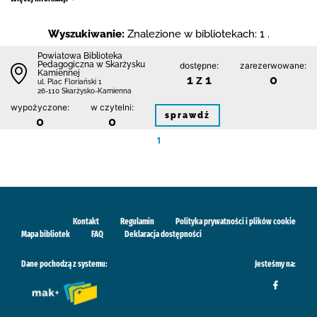
Wyszukiwanie:
Znalezione w bibliotekach: 1 .
Powiatowa Biblioteka
Pedagogiczna w Skarżysku
dostępne:
zarezerwowane:
Kamiennej
1 z 1
0
ul. Plac Floriański 1
26-110 Skarżysko-Kamienna
wypożyczone:
w czytelni:
sprawdź
0
0
1
Kontakt
Regulamin
Polityka prywatności i plików cookie
Mapa bibliotek
FAQ
Deklaracja dostępności
Dane pochodzą z systemu:
Jesteśmy na: