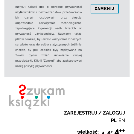
Instytut Książki dba o ochronę prywatności
ZAMKNIJ
użytkowników i bezpieczeństwo przetwarzania
ich danych osobowych oraz stosuje
odpowiednie rozwiązania technologiczne
zapobiegające ingerencji osób trzecich w
prywatność użytkowników. Używamy także
plików cookies, by ułatwić korzystanie z naszych
serwisów oraz do celów statystycznych.Jeśli nie
chcesz, by pliki cookies były zapisywane na
Twoim dysku zmień ustawienia swojej
przeglądarki. Kliknij "Zamknij" aby zaakceptować
naszą politykę prywatności.
ZAREJESTRUJ / ZALOGUJ
PL
EN
wielkość: