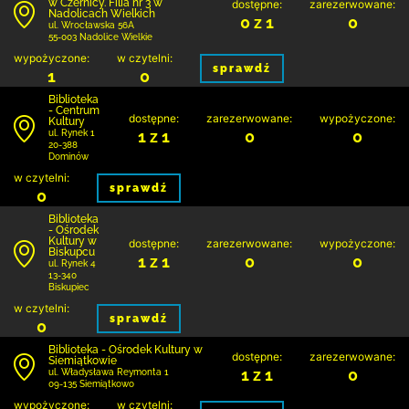
w Czernicy. Filia nr 3 w
dostępne:
zarezerwowane:
Nadolicach Wielkich
0 z 1
0
ul. Wrocławska 56A
55-003 Nadolice Wielkie
wypożyczone:
w czytelni:
sprawdź
1
0
Biblioteka
- Centrum
dostępne:
zarezerwowane:
wypożyczone:
Kultury
1 z 1
0
0
ul. Rynek 1
20-388
Dominów
w czytelni:
sprawdź
0
Biblioteka
- Ośrodek
Kultury w
dostępne:
zarezerwowane:
wypożyczone:
Biskupcu
1 z 1
0
0
ul. Rynek 4
13-340
Biskupiec
w czytelni:
sprawdź
0
Biblioteka - Ośrodek Kultury w
dostępne:
zarezerwowane:
Siemiątkowie
1 z 1
0
ul. Władysława Reymonta 1
09-135 Siemiątkowo
wypożyczone:
w czytelni: