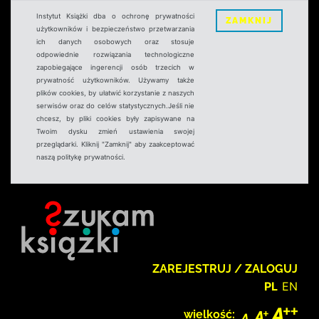
Instytut Książki dba o ochronę prywatności
ZAMKNIJ
użytkowników i bezpieczeństwo przetwarzania
ich danych osobowych oraz stosuje
odpowiednie rozwiązania technologiczne
zapobiegające ingerencji osób trzecich w
prywatność użytkowników. Używamy także
plików cookies, by ułatwić korzystanie z naszych
serwisów oraz do celów statystycznych.Jeśli nie
chcesz, by pliki cookies były zapisywane na
Twoim dysku zmień ustawienia swojej
przeglądarki. Kliknij "Zamknij" aby zaakceptować
naszą politykę prywatności.
ZAREJESTRUJ / ZALOGUJ
PL
EN
wielkość: