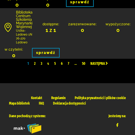
sprawdź
0
0
Biblioteka
Centrum
Szkolenia
Marynarki
dostępne:
zarezerwowane:
wypożyczone:
Wojennej
1 z 1
0
0
Ustka-
Lędowo 1N
76-270
Lędowo
w czytelni:
sprawdź
0
1
2
3
4
5
6
7
…
50
NASTĘPNA
Kontakt
Regulamin
Polityka prywatności i plików cookie
Mapa bibliotek
FAQ
Deklaracja dostępności
Dane pochodzą z systemu:
Jesteśmy na: