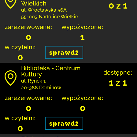
Wielkich
0 z 1
ul. Wrocławska 56A
55-003 Nadolice Wielkie
zarezerwowane:
wypożyczone:
0
1
w czytelni:
sprawdź
0
Biblioteka - Centrum
dostępne:
Kultury
1 z 1
ul. Rynek 1
20-388 Dominów
zarezerwowane:
wypożyczone:
0
0
w czytelni:
sprawdź
0