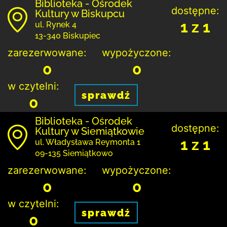
Biblioteka - Ośrodek
dostępne:
Kultury w Biskupcu
1 z 1
ul. Rynek 4
13-340 Biskupiec
zarezerwowane:
wypożyczone:
0
0
w czytelni:
sprawdź
0
Biblioteka - Ośrodek
dostępne:
Kultury w Siemiątkowie
1 z 1
ul. Władysława Reymonta 1
09-135 Siemiątkowo
zarezerwowane:
wypożyczone:
0
0
w czytelni:
sprawdź
0