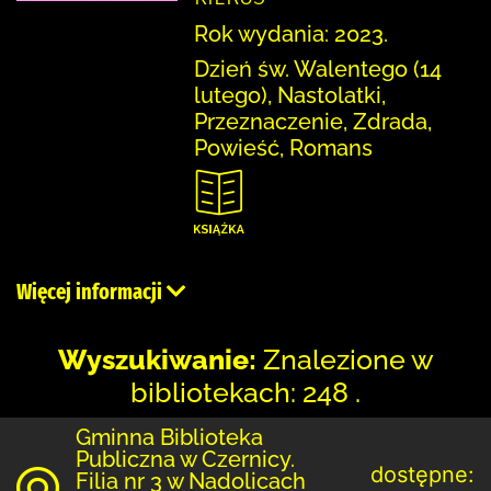
Rok wydania: 2023.
Dzień św. Walentego (14
lutego), Nastolatki,
Przeznaczenie, Zdrada,
Powieść, Romans
Więcej informacji
Wyszukiwanie:
Znalezione w
bibliotekach: 248 .
Gminna Biblioteka
Publiczna w Czernicy.
dostępne:
Filia nr 3 w Nadolicach