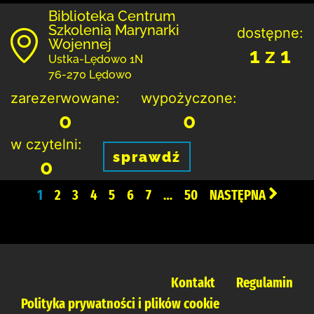
Biblioteka Centrum
Szkolenia Marynarki
dostępne:
Wojennej
1 z 1
Ustka-Lędowo 1N
76-270 Lędowo
zarezerwowane:
wypożyczone:
0
0
w czytelni:
sprawdź
0
1
2
3
4
5
6
7
…
50
NASTĘPNA
Kontakt
Regulamin
Polityka prywatności i plików cookie