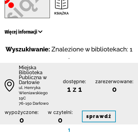
Więcej informacji
Wyszukiwanie:
Znalezione w bibliotekach: 1
.
Miejska
Biblioteka
Publiczna w
dostępne:
zarezerwowane:
Darłowie
1 z 1
0
ul. Henryka
Wieniawskiego
19C
76-150 Darłowo
wypożyczone:
w czytelni:
sprawdź
0
0
1