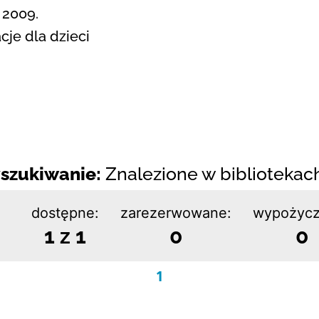
 2009.
cje dla dzieci
szukiwanie:
Znalezione w bibliotekach:
dostępne:
zarezerwowane:
wypożycz
1 z 1
0
0
1