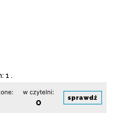
 1 .
one:
w czytelni:
sprawdź
0