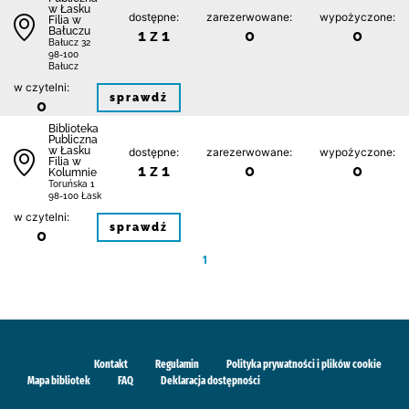
w Łasku
dostępne:
zarezerwowane:
wypożyczone:
Filia w
Bałuczu
1 z 1
0
0
Bałucz 32
98-100
Bałucz
w czytelni:
sprawdź
0
Biblioteka
Publiczna
w Łasku
dostępne:
zarezerwowane:
wypożyczone:
Filia w
1 z 1
0
0
Kolumnie
Toruńska 1
98-100 Łask
w czytelni:
sprawdź
0
1
Kontakt
Regulamin
Polityka prywatności i plików cookie
Mapa bibliotek
FAQ
Deklaracja dostępności