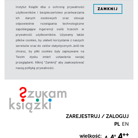
Instytut Książki dba o ochronę prywatności
ZAMKNIJ
użytkowników i bezpieczeństwo przetwarzania
ich danych osobowych oraz stosuje
odpowiednie rozwiązania technologiczne
zapobiegające ingerencji osób trzecich w
prywatność użytkowników. Używamy także
plików cookies, by ułatwić korzystanie z naszych
serwisów oraz do celów statystycznych.Jeśli nie
chcesz, by pliki cookies były zapisywane na
Twoim dysku zmień ustawienia swojej
przeglądarki. Kliknij "Zamknij" aby zaakceptować
naszą politykę prywatności.
ZAREJESTRUJ / ZALOGUJ
PL
EN
wielkość: