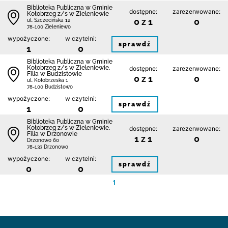
Biblioteka Publiczna w Gminie
dostępne:
zarezerwowane:
Kołobrzeg z/s w Zieleniewie
0 z 1
0
ul. Szczecińska 12
78-100 Zieleniewo
wypożyczone:
w czytelni:
sprawdź
1
0
Biblioteka Publiczna w Gminie
Kołobrzeg z/s w Zieleniewie.
dostępne:
zarezerwowane:
Filia w Budzistowie
0 z 1
0
ul. Kołobrzeska 1
78-100 Budzistowo
wypożyczone:
w czytelni:
sprawdź
1
0
Biblioteka Publiczna w Gminie
Kołobrzeg z/s w Zieleniewie.
dostępne:
zarezerwowane:
Filia w Drzonowie
1 z 1
0
Drzonowo 60
78-133 Drzonowo
wypożyczone:
w czytelni:
sprawdź
0
0
1