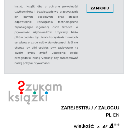
Instytut Książki dba o ochronę prywatności
ZAMKNIJ
użytkowników i bezpieczeństwo przetwarzania
ich danych osobowych oraz stosuje
odpowiednie rozwiązania technologiczne
zapobiegające ingerencji osób trzecich w
prywatność użytkowników. Używamy także
plików cookies, by ułatwić korzystanie z naszych
serwisów oraz do celów statystycznych.Jeśli nie
chcesz, by pliki cookies były zapisywane na
Twoim dysku zmień ustawienia swojej
przeglądarki. Kliknij "Zamknij" aby zaakceptować
naszą politykę prywatności.
ZAREJESTRUJ / ZALOGUJ
PL
EN
wielkość: