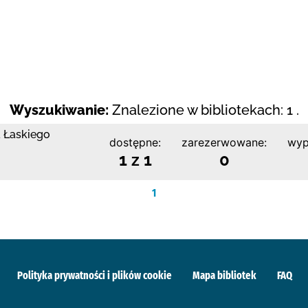
Wyszukiwanie:
Znalezione w bibliotekach: 1 .
a Łaskiego
dostępne:
zarezerwowane:
wyp
1 z 1
0
1
Polityka prywatności i plików cookie
Mapa bibliotek
FAQ