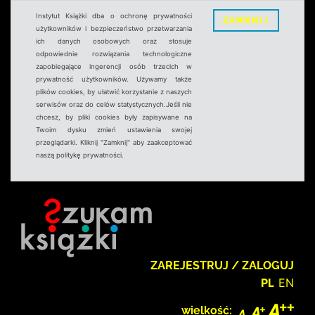
Instytut Książki dba o ochronę prywatności
ZAMKNIJ
użytkowników i bezpieczeństwo przetwarzania
ich danych osobowych oraz stosuje
odpowiednie rozwiązania technologiczne
zapobiegające ingerencji osób trzecich w
prywatność użytkowników. Używamy także
plików cookies, by ułatwić korzystanie z naszych
serwisów oraz do celów statystycznych.Jeśli nie
chcesz, by pliki cookies były zapisywane na
Twoim dysku zmień ustawienia swojej
przeglądarki. Kliknij "Zamknij" aby zaakceptować
naszą politykę prywatności.
ZAREJESTRUJ / ZALOGUJ
PL
EN
wielkość: