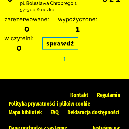
pl. Bolesława Chrobrego 1
57-300 Kłodzko
zarezerwowane:
wypożyczone:
0
1
w czytelni:
sprawdź
0
1
Kontakt
Regulamin
Polityka prywatności i plików cookie
Mapa bibliotek
FAQ
Deklaracja dostępności
Dane pochodzą z systemu:
Jesteśmy na: